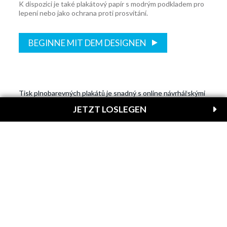
K dispozici je také plakátový papír s modrým podkladem pro
lepení nebo jako ochrana proti prosvítání.
BEGINNE MIT DEM DESIGNEN
Tisk plnobarevných plakátů je snadný s online návrhářskými
nástroji na OvernightPrints! Získejte vynikající kvalitu s
JETZT LOSLEGEN
rychlým odesláním.
Plakáty a billboardy
•••