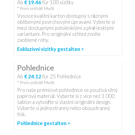
Ab
€ 19.46
für
100
vizitky
* Preis enthält MwSt
Vysoce kvalitní karton dostupný s různými
oblíbenými povrchovými úpravami. Vyberte si
mezi dostupnými pololesklými a plně lesklými
variantami. Pro originální vzhled zvolte
zaoblené rohy.
Exkluzivní vizitky gestalten >
Pohlednice
Ab
€ 24.12
für
25
Pohlednice
* Preis enthält MwSt
Pro naše prémiové pohlednice se používá silný
papírový materiál. Vyberte si z více než 1 000
šablon a vytvořte si vlastní originální design.
Vyberte si jednostranný nebo oboustranný
tisk.
Pohlednice gestalten >