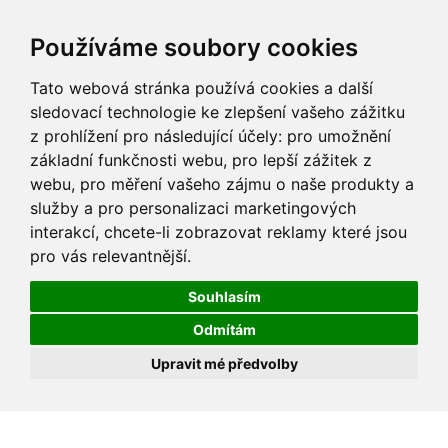
Používáme soubory cookies
Tato webová stránka používá cookies a další
sledovací technologie ke zlepšení vašeho zážitku
z prohlížení pro následující účely:
pro umožnění
základní funkčnosti webu
,
pro lepší zážitek z
webu
,
pro měření vašeho zájmu o naše produkty a
služby a pro personalizaci marketingových
interakcí
,
chcete-li zobrazovat reklamy které jsou
pro vás relevantnější
.
Souhlasím
Odmítám
Upravit mé předvolby