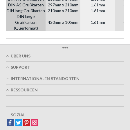
DIN A5 Grußkarten
297mm x 210mm
1.61mm
30
DIN long Grußkarten
210mm x 210mm
1.61mm
21
DIN lange
Grußkarten
420mm x 105mm
1.61mm
42
(Querformat)
•••
ÜBER UNS
Über uns
SUPPORT
Unsere Druckqualität
Mein Benutzerkonto
Termingerechte Lieferung
INTERNATIONALEN STANDORTEN
Meine Bestellung verfolgen
Grün
Östereich
FAQs
RESSOURCEN
Impressum
Frankreich
Kontaktieren Sie uns
Nutzungsbedingungen
Design-Richtlinien
Deutschland
Datenschutzrichtlinie
Možnost designu
Großbritannien
5+ Mitarbeiter
Sitemap
Belgien
SOZIAL
Spanien
Europa