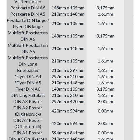
Visitenkarten
Postkarte DIN A6
148mm x 105mm
3,175mm
15
Postkarte DIN A5
210mm x 148mm
1,61mm
21
Postkarte DIN lange /
210mm x 105mm
1.61mm
21
Flyer DIN lange
Multiloft Postkarten
148mm x 105mm
3,175mm
15
DIN A6
Multiloft Postkarten
210mm x 148mm
1,61mm
21
DIN A5
Multiloft Postkarten
210mm x 105mm
1.61mm
21
DIN Long
Briefpapier
210mm x 297mm
1,61mm
21
*Flyer DIN A4
297mm x 210mm
1,61mm
30
*Flyer DIN A5
210mm x 148mm
1,61mm
21
Flyer DIN A6
148mm x 105mm
3,175mm
15
DIN lang Faltblatt
210mm x 210mm
1.61mm
21
DIN A3 Poster
297mm x 420mm
2.00mm
DIN A2 Poster
420mm x 594mm
0.00mm
(Digitaldruck)
DIN A2 Poster
420mm x 594mm
2.00mm
(Offsetdruck)
DIN A1 Poster
594mm x 841mm
0.00mm
DIN A6 Grußkarten
210mm x 148mm
1.61mm
21