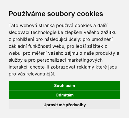
Používáme soubory cookies
Tato webová stránka používá cookies a další
sledovací technologie ke zlepšení vašeho zážitku
z prohlížení pro následující účely:
pro umožnění
základní funkčnosti webu
,
pro lepší zážitek z
webu
,
pro měření vašeho zájmu o naše produkty a
služby a pro personalizaci marketingových
interakcí
,
chcete-li zobrazovat reklamy které jsou
pro vás relevantnější
.
Souhlasím
Odmítám
Upravit mé předvolby