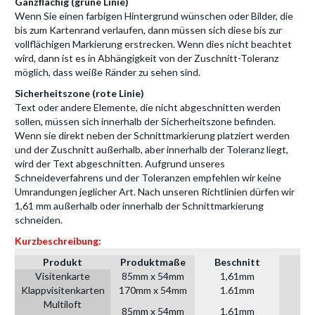
Ganzflächig (grüne Linie)
Wenn Sie einen farbigen Hintergrund wünschen oder Bilder, die
bis zum Kartenrand verlaufen, dann müssen sich diese bis zur
vollflächigen Markierung erstrecken. Wenn dies nicht beachtet
wird, dann ist es in Abhängigkeit von der Zuschnitt-Toleranz
möglich, dass weiße Ränder zu sehen sind.
Sicherheitszone (rote Linie)
Text oder andere Elemente, die nicht abgeschnitten werden
sollen, müssen sich innerhalb der Sicherheitszone befinden.
Wenn sie direkt neben der Schnittmarkierung platziert werden
und der Zuschnitt außerhalb, aber innerhalb der Toleranz liegt,
wird der Text abgeschnitten. Aufgrund unseres
Schneideverfahrens und der Toleranzen empfehlen wir keine
Umrandungen jeglicher Art. Nach unseren Richtlinien dürfen wir
1,61 mm außerhalb oder innerhalb der Schnittmarkierung
schneiden.
Kurzbeschreibung:
Produkt
Produktmaße
Beschnitt
Visitenkarte
85mm x 54mm
1,61mm
8
Klappvisitenkarten
170mm x 54mm
1.61mm
17
Multiloft
85mm x 54mm
1,61mm
8